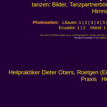
tanzen: Bilder, Tanzpartnerbö
Hirnn
Photoseiten:
Litauen: 1
|
2
|
3
|
4
|
5
Ecuador: 1
|
2
Irland: 1
No part of these pages (e.g. photographies, texts) may be u
Design/Copyright © by
salsa.a
Akupunktur Homöopathie Heilprak
homöopathische Praxis Raeren Aach
Heilpraktiker Dieter Obers, Roetgen (
Praxis
|
He