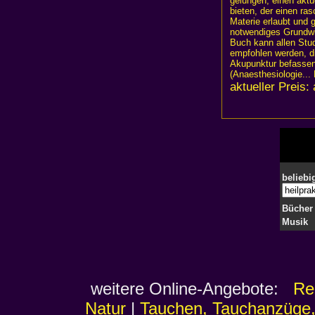
gelungen, einen aktu
bieten, der einen ras
Materie erlaubt und g
notwendiges Grundwi
Buch kann allen Stu
empfohlen werden, di
Akupunktur befassen
(Anaesthesiologie...
aktueller Preis:
beliebi
Bücher
Musik
weitere Online-Angebote:
Re
Natur
|
Tauchen, Tauchanzüge,